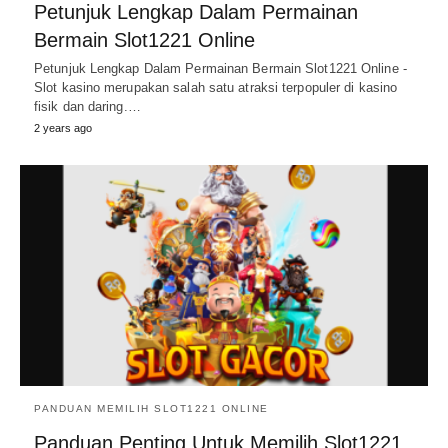
Petunjuk Lengkap Dalam Permainan
Bermain Slot1221 Online
Petunjuk Lengkap Dalam Permainan Bermain Slot1221 Online -
Slot kasino merupakan salah satu atraksi terpopuler di kasino
fisik dan daring.…
2 years ago
PANDUAN MEMILIH SLOT1221 ONLINE
Panduan Penting Untuk Memilih Slot1221