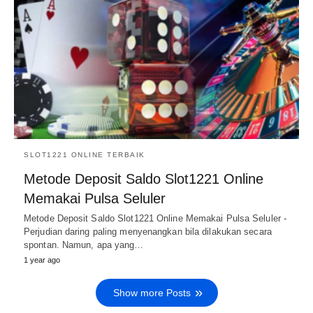
SLOT1221 ONLINE TERBAIK
Metode Deposit Saldo Slot1221 Online
Memakai Pulsa Seluler
Metode Deposit Saldo Slot1221 Online Memakai Pulsa Seluler -
Perjudian daring paling menyenangkan bila dilakukan secara
spontan. Namun, apa yang…
1 year ago
Show more Posts