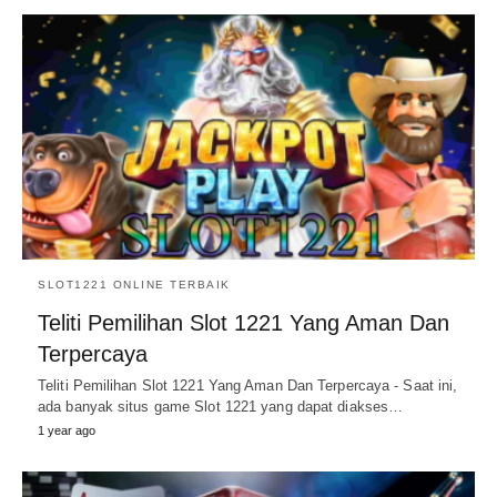
SLOT1221 ONLINE TERBAIK
Teliti Pemilihan Slot 1221 Yang Aman Dan
Terpercaya
Teliti Pemilihan Slot 1221 Yang Aman Dan Terpercaya - Saat ini,
ada banyak situs game Slot 1221 yang dapat diakses…
1 year ago