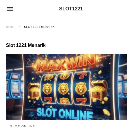
SLOT1221
HOME
SLOT 1221 MENARIK
Slot 1221 Menarik
SLOT ONLINE