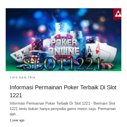
TIPS DAN TRIK
Informasi Permainan Poker Terbaik Di Slot
1221
Informasi Permainan Poker Terbaik Di Slot 1221 - Bermain Slot
1221 tentu bukan hanya penyedia game mesin saja. Permainan
dari…
1 year ago