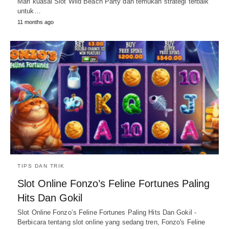
Mari kuasai Slot Wild Beach Party dan temukan strategi terbaik
untuk…
11 months ago
TIPS DAN TRIK
Slot Online Fonzo’s Feline Fortunes Paling
Hits Dan Gokil
Slot Online Fonzo’s Feline Fortunes Paling Hits Dan Gokil -
Berbicara tentang slot online yang sedang tren, Fonzo's Feline