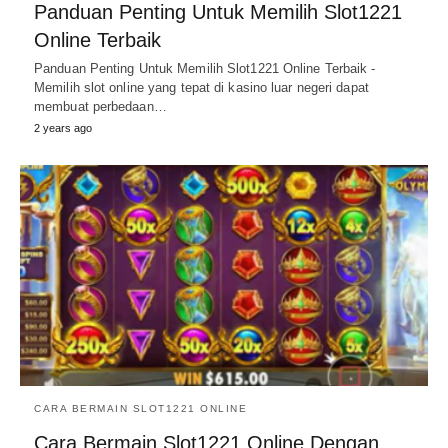
Panduan Penting Untuk Memilih Slot1221
Online Terbaik
Panduan Penting Untuk Memilih Slot1221 Online Terbaik -
Memilih slot online yang tepat di kasino luar negeri dapat
membuat perbedaan…
2 years ago
CARA BERMAIN SLOT1221 ONLINE
Cara Bermain Slot1221 Online Dengan